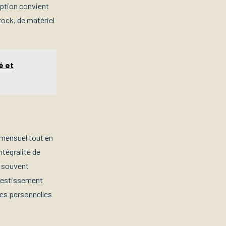
 option convient
tock, de matériel
é et
 mensuel tout en
ntégralité de
t souvent
nvestissement
ges personnelles