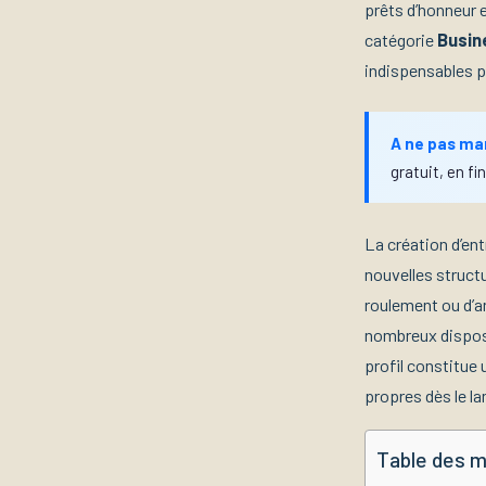
prêts d’honneur e
catégorie
Busin
indispensables p
A ne pas ma
gratuit, en fin
La création d’en
nouvelles struct
roulement ou d’a
nombreux disposi
profil constitue
propres dès le l
Table des m