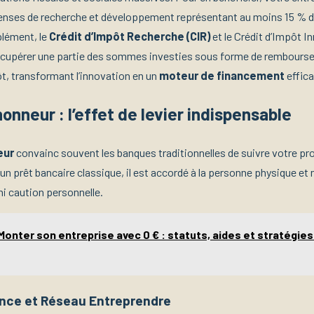
enses de recherche et développement représentant au moins 15 % d
lément, le
Crédit d’Impôt Recherche (CIR)
et le Crédit d’Impôt In
écupérer une partie des sommes investies sous forme de rembours
t, transformant l’innovation en un
moteur de financement
effica
honneur : l’effet de levier indispensable
eur
convainc souvent les banques traditionnelles de suivre votre pro
un prêt bancaire classique, il est accordé à la personne physique et
ni caution personnelle.
Monter son entreprise avec 0 € : statuts, aides et stratégies
rance et Réseau Entreprendre