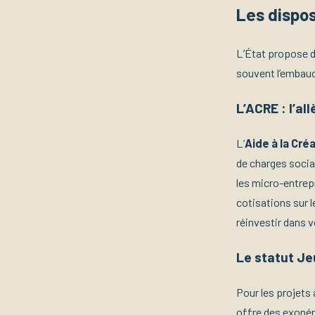
Les dispos
L’État propose d
souvent l’embauc
L’ACRE : l’a
L’
Aide à la Cré
de charges socia
les micro-entrepr
cotisations sur 
réinvestir dans 
Le statut Je
Pour les projets
offre des exonér