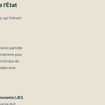
e l’État
, qui freinent
ation partielle
tomatisme pour
re le taux de
marges pour
novante (JEI)
eprise doit