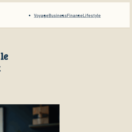
Voyage
Business
Finance
Lifestyle
le
t