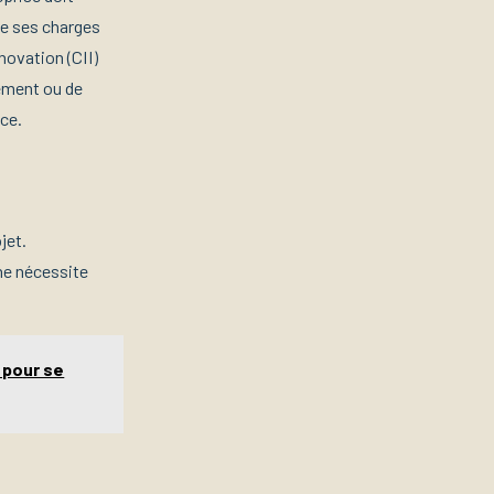
e ses charges
novation (CII)
ement ou de
ce.
jet.
 ne nécessite
 pour se