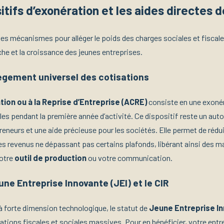
itifs d’exonération et les aides directes d
es mécanismes pour alléger le poids des charges sociales et fiscales
he et la croissance des jeunes entreprises.
llègement universel des cotisations
ation ou à la Reprise d’Entreprise (ACRE)
consiste en une exonér
les pendant la première année d’activité. Ce dispositif reste un au
eneurs et une aide précieuse pour les sociétés. Elle permet de rédui
les revenus ne dépassant pas certains plafonds, libérant ainsi des 
votre
outil de production
ou votre communication.
une Entreprise Innovante (JEI) et le CIR
 à forte dimension technologique, le statut de
Jeune Entreprise In
ations fiscales et sociales massives. Pour en bénéficier, votre entr