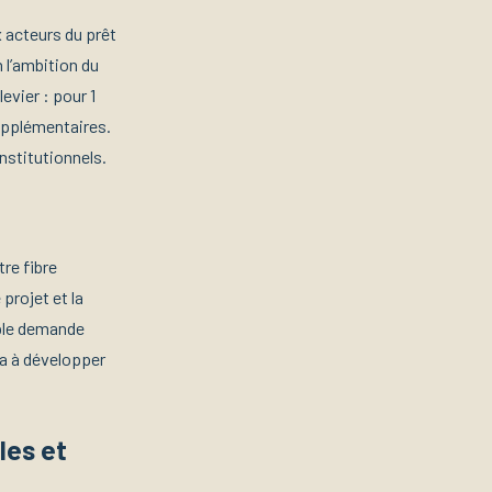
x acteurs du prêt
 l’ambition du
evier : pour 1
upplémentaires.
nstitutionnels.
re fibre
projet et la
mple demande
ra à développer
les et