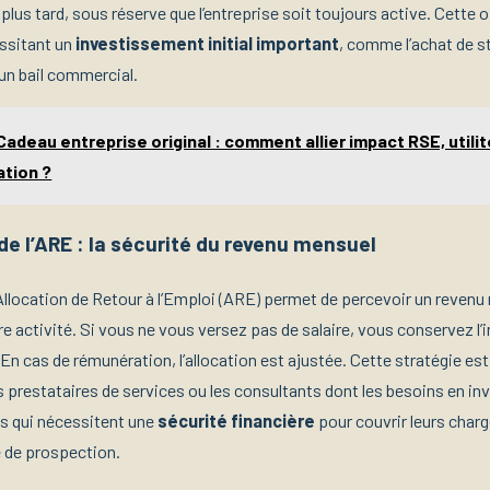
 plus tard, sous réserve que l’entreprise soit toujours active. Cette
ssitant un
investissement initial important
, comme l’achat de s
’un bail commercial.
Cadeau entreprise original : comment allier impact RSE, utilit
ation ?
de l’ARE : la sécurité du revenu mensuel
’Allocation de Retour à l’Emploi (ARE) permet de percevoir un revenu
 activité. Si vous ne vous versez pas de salaire, vous conservez l’i
 En cas de rémunération, l’allocation est ajustée. Cette stratégie es
es prestataires de services ou les consultants dont les besoins en i
is qui nécessitent une
sécurité financière
pour couvrir leurs char
 de prospection.