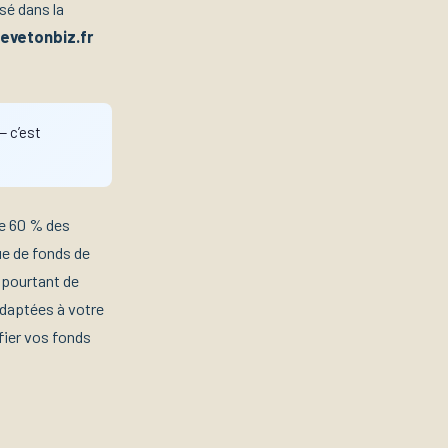
sé dans la
levetonbiz.fr
— c’est
de 60 % des
ue de fonds de
 pourtant de
daptées à votre
fier vos fonds