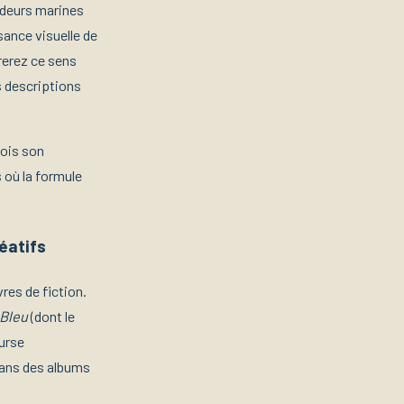
ndeurs marines
sance visuelle de
trerez ce sens
s descriptions
fois son
 où la formule
éatifs
res de fiction.
 Bleu
(dont le
ourse
dans des albums