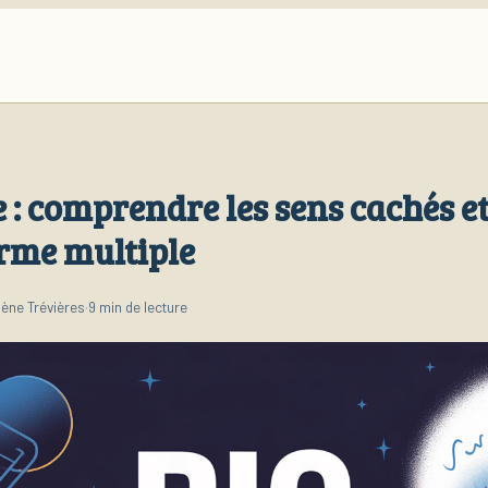
e : comprendre les sens cachés e
erme multiple
ène Trévières
·
9 min de lecture