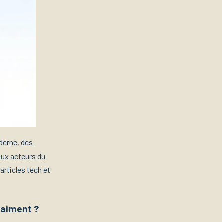
oderne, des
aux acteurs du
rticles tech et
vraiment ?