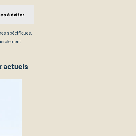
es à éviter
hes spécifiques.
énéralement
x actuels