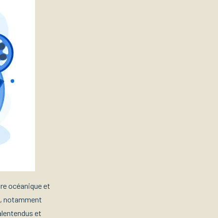
aire océanique et
te, notamment
alentendus et