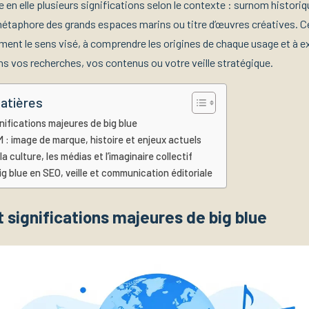
 en elle plusieurs significations selon le contexte : surnom histori
étaphore des grands espaces marins ou titre d’œuvres créatives. C
ment le sens visé, à comprendre les origines de chaque usage et à ex
s vos recherches, vos contenus ou votre veille stratégique.
atières
gnifications majeures de big blue
M : image de marque, histoire et enjeux actuels
la culture, les médias et l’imaginaire collectif
big blue en SEO, veille et communication éditoriale
t significations majeures de big blue