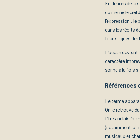
En dehors de la 
ou même le ciel d
l’expression : le 
dans les récits d
touristiques de 
L’océan devient i
caractère imprév
sonne à la fois s
Références cu
Le terme appar
On le retrouve d
titre anglais int
(notamment la fr
musicaux et cha