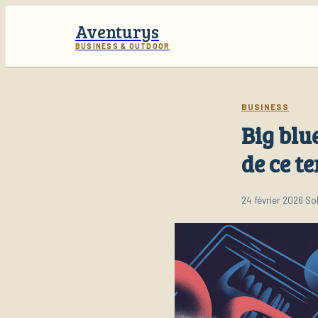
Aventurys
BUSINESS & OUTDOOR
BUSINESS
Big blu
de ce t
24 février 2026
·
Sol