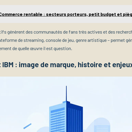
Commerce rentable : secteurs porteurs, petit budget et pièg
ifs génèrent des communautés de fans très actives et des recherc
ateforme de streaming, console de jeu, genre artistique – permet g
dement de quelle œuvre il est question.
t IBM : image de marque, histoire et enjeu