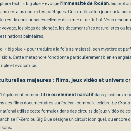
sphère tech, « big blue » évoque
l’immensité de l’océan
, les profo
ans certains contextes poétiques. Cette utilisation joue sur la puis
bleu est la couleur par excellence de la mer et de l’infini. Vous rencon
e voyage, les blogs de plongée, les documentaires naturalistes ou le
destinations balnéaires.
ci « big blue » pour traduire à la fois sa majesté, son mystère et par
isible. Cette métaphore fonctionne particulièrement bien en anglais
imple et évocatrice.
lturelles majeures : films, jeux vidéo et univers cr
aît également comme
titre ou élément narratif
dans plusieurs œuv
ans des films documentaires sur l’océan, comme le célèbre
Le Grand
ernational utilise cette formule), dans des circuits de jeux vidéo de c
anchise F-Zero où Big Blue désigne un circuit iconique), ou encore 
nsons.