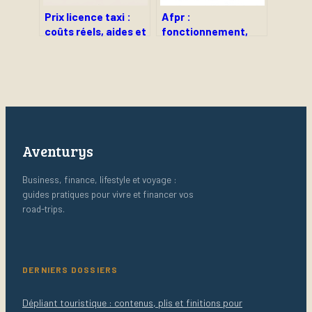
Prix licence taxi :
Afpr :
coûts réels, aides et
fonctionnement,
stratégies pour bien
financement et
acheter
avantages pour les
demandeurs
d’emploi
Aventurys
Business, finance, lifestyle et voyage :
guides pratiques pour vivre et financer vos
road-trips.
DERNIERS DOSSIERS
Dépliant touristique : contenus, plis et finitions pour