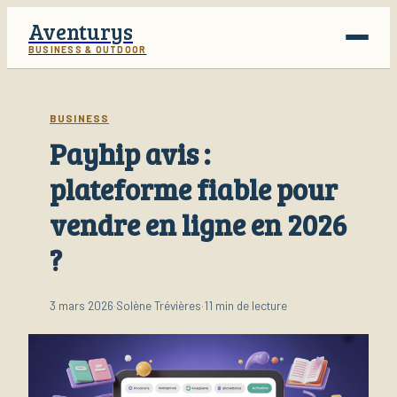
Aventurys
BUSINESS & OUTDOOR
Voyage
BUSINESS
Payhip avis :
Business
plateforme fiable pour
Finance
vendre en ligne en 2026
Lifestyle
?
3 mars 2026
·
Solène Trévières
·
11 min de lecture