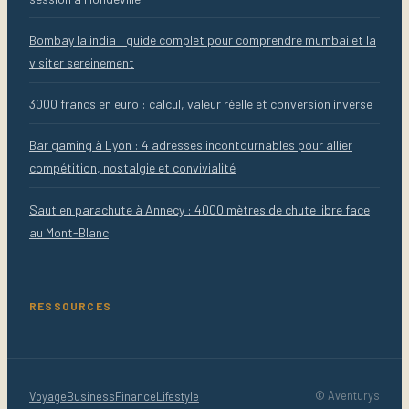
Bombay la india : guide complet pour comprendre mumbai et la
visiter sereinement
3000 francs en euro : calcul, valeur réelle et conversion inverse
Bar gaming à Lyon : 4 adresses incontournables pour allier
compétition, nostalgie et convivialité
Saut en parachute à Annecy : 4000 mètres de chute libre face
au Mont-Blanc
RESSOURCES
Voyage
Business
Finance
Lifestyle
© Aventurys