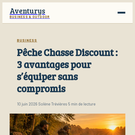
Aventurys
BUSINESS & OUTDOOR
Voyage
BUSINESS
Pêche Chasse Discount :
Business
3 avantages pour
Finance
s’équiper sans
Lifestyle
compromis
10 juin 2026
·
Solène Trévières
·
5 min de lecture