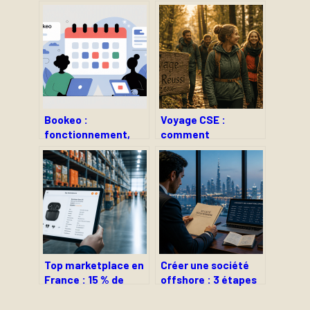
Bookeo :
Voyage CSE :
fonctionnement,
comment
avis et bonnes
transformer votre
pratiques pour
budget ASC en levier
mieux réserver en
de cohésion et de
ligne
performance ?
Top marketplace en
Créer une société
France : 15 % de
offshore : 3 étapes
commission et 3
clés, juridictions et
critères pour choisir
conformité légale