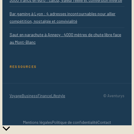
3000 francs en euro : calcul, valeur réelle et conversion inverse
Bar gaming à Lyon : 4 adresses incontournables pour allier
compétition, nostalgie et convivialité
Saut en parachute à Annecy : 4000 mètres de chute libre face
au Mont-Blanc
RESSOURCES
Voyage
Business
Finance
Lifestyle
© Aventurys
Mentions légales
Politique de confidentialité
Contact
Retour