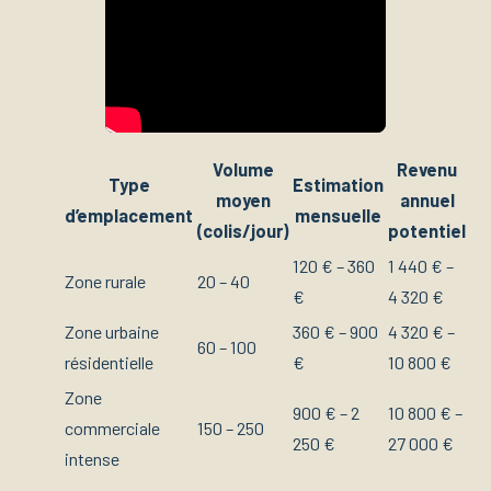
Volume
Revenu
Type
Estimation
moyen
annuel
d’emplacement
mensuelle
(colis/jour)
potentiel
120 € – 360
1 440 € –
Zone rurale
20 – 40
€
4 320 €
Zone urbaine
360 € – 900
4 320 € –
60 – 100
résidentielle
€
10 800 €
Zone
900 € – 2
10 800 € –
commerciale
150 – 250
250 €
27 000 €
intense