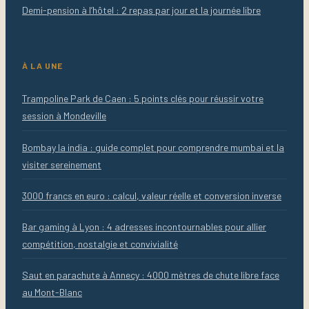
Demi-pension à l’hôtel : 2 repas par jour et la journée libre
À LA UNE
Trampoline Park de Caen : 5 points clés pour réussir votre
session à Mondeville
Bombay la india : guide complet pour comprendre mumbai et la
visiter sereinement
3000 francs en euro : calcul, valeur réelle et conversion inverse
Bar gaming à Lyon : 4 adresses incontournables pour allier
compétition, nostalgie et convivialité
Saut en parachute à Annecy : 4000 mètres de chute libre face
au Mont-Blanc