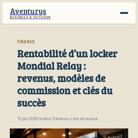
Aventurys
BUSINESS & OUTDOOR
Voyage
FINANCE
Rentabilité d’un locker
Business
Mondial Relay :
Finance
revenus, modèles de
Lifestyle
commission et clés du
succès
12 juin 2026
·
Solène Trévières
·
4 min de lecture