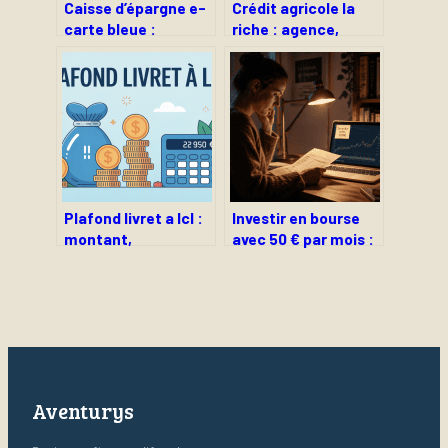
Caisse d’épargne e-
Crédit agricole la
carte bleue :
riche : agence,
fonctionnement,
services et accès
activation et
simplifiés
sécurité
Plafond livret a lcl :
Investir en bourse
montant,
avec 50 € par mois :
fonctionnement et
la méthode pour
limites à connaître
transformer une
petite épargne en
capital solide
Aventurys