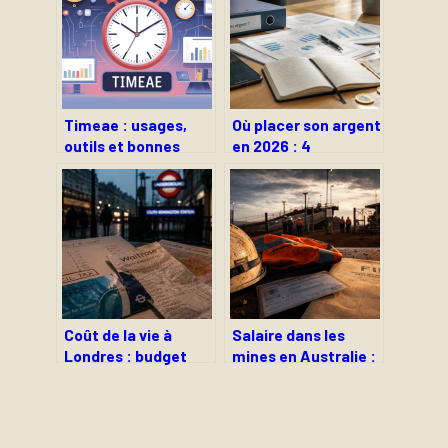
Timeae : usages,
Où placer son argent
outils et bonnes
en 2026 : 4
pratiques autour de
stratégies pour
ce terme clé
battre l’inflation et
sécuriser votre
capital
Coût de la vie à
Salaire dans les
Londres : budget
mines en Australie :
mensuel, loyers et
300 $ par jour sans
astuces pour
diplôme et les 4
optimiser vos
licences
dépenses
indispensables