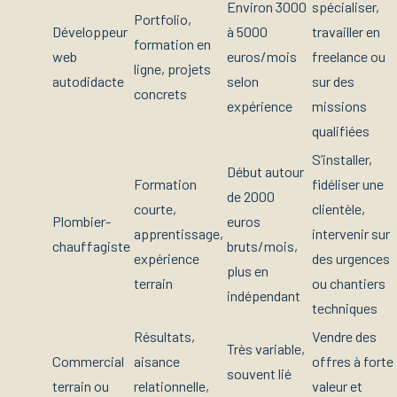
Environ 3000
spécialiser,
Portfolio,
Développeur
à 5000
travailler en
formation en
web
euros/mois
freelance ou
ligne, projets
autodidacte
selon
sur des
concrets
expérience
missions
qualifiées
S’installer,
Début autour
Formation
fidéliser une
de 2000
courte,
clientèle,
Plombier-
euros
apprentissage,
intervenir sur
chauffagiste
bruts/mois,
expérience
des urgences
plus en
terrain
ou chantiers
indépendant
techniques
Résultats,
Vendre des
Très variable,
Commercial
aisance
offres à forte
souvent lié
terrain ou
relationnelle,
valeur et