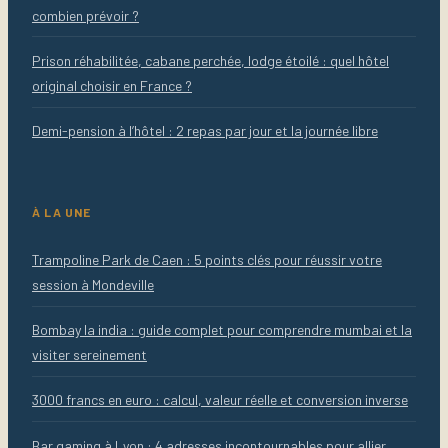
combien prévoir ?
Prison réhabilitée, cabane perchée, lodge étoilé : quel hôtel
original choisir en France ?
Demi-pension à l’hôtel : 2 repas par jour et la journée libre
À LA UNE
Trampoline Park de Caen : 5 points clés pour réussir votre
session à Mondeville
Bombay la india : guide complet pour comprendre mumbai et la
visiter sereinement
3000 francs en euro : calcul, valeur réelle et conversion inverse
Bar gaming à Lyon : 4 adresses incontournables pour allier