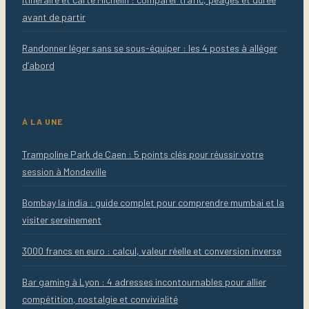
avant de partir
Randonner léger sans se sous-équiper : les 4 postes à alléger
d’abord
À LA UNE
Trampoline Park de Caen : 5 points clés pour réussir votre
session à Mondeville
Bombay la india : guide complet pour comprendre mumbai et la
visiter sereinement
3000 francs en euro : calcul, valeur réelle et conversion inverse
Bar gaming à Lyon : 4 adresses incontournables pour allier
compétition, nostalgie et convivialité