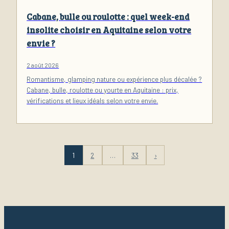
Cabane, bulle ou roulotte : quel week-end
insolite choisir en Aquitaine selon votre
envie ?
2 août 2026
Romantisme, glamping nature ou expérience plus décalée ?
Cabane, bulle, roulotte ou yourte en Aquitaine : prix,
vérifications et lieux idéals selon votre envie.
1
2
…
33
›