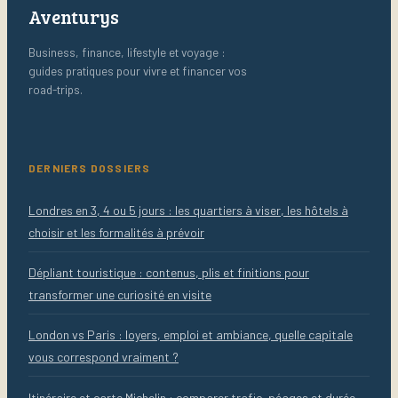
Aventurys
Business, finance, lifestyle et voyage :
guides pratiques pour vivre et financer vos
road-trips.
DERNIERS DOSSIERS
Londres en 3, 4 ou 5 jours : les quartiers à viser, les hôtels à
choisir et les formalités à prévoir
Dépliant touristique : contenus, plis et finitions pour
transformer une curiosité en visite
London vs Paris : loyers, emploi et ambiance, quelle capitale
vous correspond vraiment ?
Itinéraire et carte Michelin : comparer trafic, péages et durée