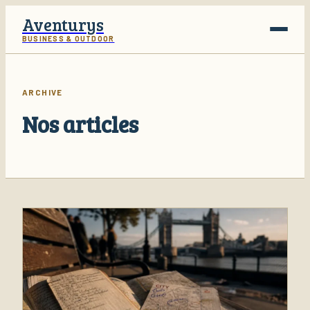
Aventurys
BUSINESS & OUTDOOR
Voyage
ARCHIVE
Business
Nos articles
Finance
Lifestyle