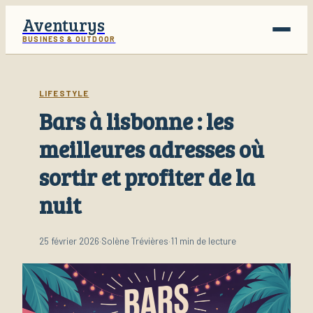
Aventurys
BUSINESS & OUTDOOR
Voyage
LIFESTYLE
Bars à lisbonne : les
Business
meilleures adresses où
Finance
sortir et profiter de la
Lifestyle
nuit
25 février 2026
·
Solène Trévières
·
11 min de lecture