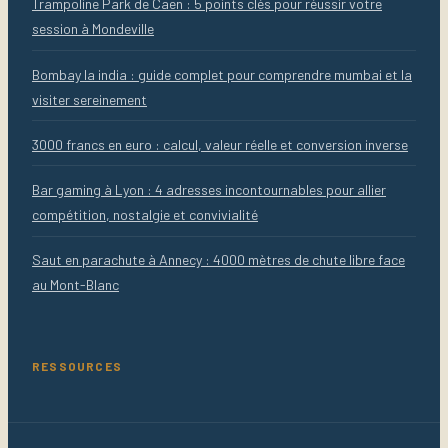
Trampoline Park de Caen : 5 points clés pour réussir votre
session à Mondeville
Bombay la india : guide complet pour comprendre mumbai et la
visiter sereinement
3000 francs en euro : calcul, valeur réelle et conversion inverse
Bar gaming à Lyon : 4 adresses incontournables pour allier
compétition, nostalgie et convivialité
Saut en parachute à Annecy : 4000 mètres de chute libre face
au Mont-Blanc
RESSOURCES