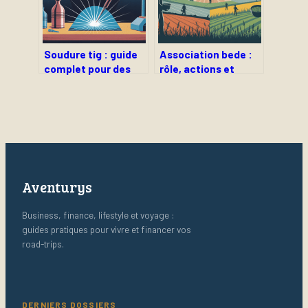
Soudure tig : guide
Association bede :
complet pour des
rôle, actions et
cordons propres et
services d’une ong
maîtrisés
francophone
engagée
Aventurys
Business, finance, lifestyle et voyage :
guides pratiques pour vivre et financer vos
road-trips.
DERNIERS DOSSIERS