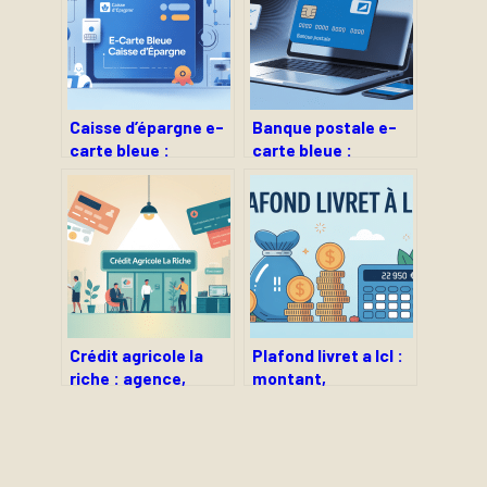
Caisse d’épargne e-
Banque postale e-
carte bleue :
carte bleue :
fonctionnement,
fonctionnement,
activation et
activation et limites
sécurité
à connaître
Crédit agricole la
Plafond livret a lcl :
riche : agence,
montant,
services et accès
fonctionnement et
simplifiés
limites à connaître