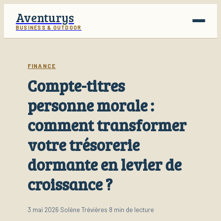
Aventurys
BUSINESS & OUTDOOR
Voyage
FINANCE
Compte-titres
Business
personne morale :
Finance
comment transformer
Lifestyle
votre trésorerie
dormante en levier de
croissance ?
3 mai 2026
·
Solène Trévières
·
8 min de lecture