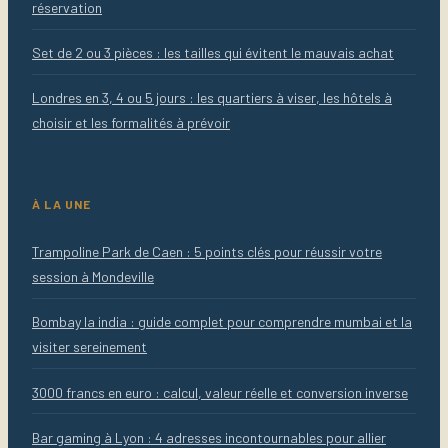
réservation
Set de 2 ou 3 pièces : les tailles qui évitent le mauvais achat
Londres en 3, 4 ou 5 jours : les quartiers à viser, les hôtels à
choisir et les formalités à prévoir
À LA UNE
Trampoline Park de Caen : 5 points clés pour réussir votre
session à Mondeville
Bombay la india : guide complet pour comprendre mumbai et la
visiter sereinement
3000 francs en euro : calcul, valeur réelle et conversion inverse
Bar gaming à Lyon : 4 adresses incontournables pour allier