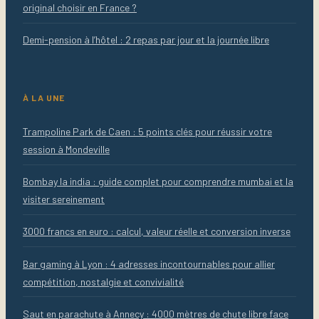
original choisir en France ?
Demi-pension à l’hôtel : 2 repas par jour et la journée libre
À LA UNE
Trampoline Park de Caen : 5 points clés pour réussir votre
session à Mondeville
Bombay la india : guide complet pour comprendre mumbai et la
visiter sereinement
3000 francs en euro : calcul, valeur réelle et conversion inverse
Bar gaming à Lyon : 4 adresses incontournables pour allier
compétition, nostalgie et convivialité
Saut en parachute à Annecy : 4000 mètres de chute libre face