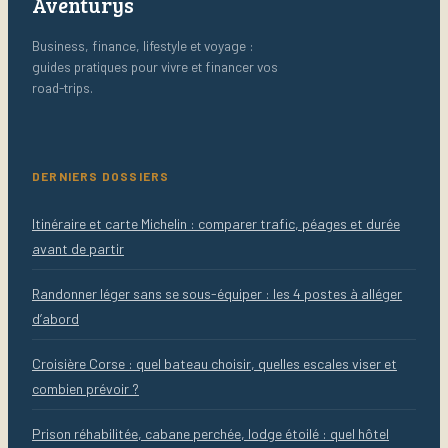
Aventurys
Business, finance, lifestyle et voyage :
guides pratiques pour vivre et financer vos
road-trips.
DERNIERS DOSSIERS
Itinéraire et carte Michelin : comparer trafic, péages et durée
avant de partir
Randonner léger sans se sous-équiper : les 4 postes à alléger
d’abord
Croisière Corse : quel bateau choisir, quelles escales viser et
combien prévoir ?
Prison réhabilitée, cabane perchée, lodge étoilé : quel hôtel