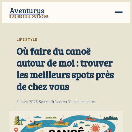
Aventurys
BUSINESS & OUTDOOR
Voyage
LIFESTYLE
Où faire du canoë
Business
autour de moi : trouver
Finance
les meilleurs spots près
Lifestyle
de chez vous
3 mars 2026
·
Solène Trévières
·
10 min de lecture