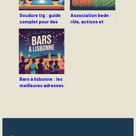
Soudure tig : guide
Association bede :
complet pour des
rôle, actions et
cordons propres et
services d’une ong
maîtrisés
francophone
engagée
Bars à lisbonne : les
meilleures adresses
où sortir et profiter
de la nuit