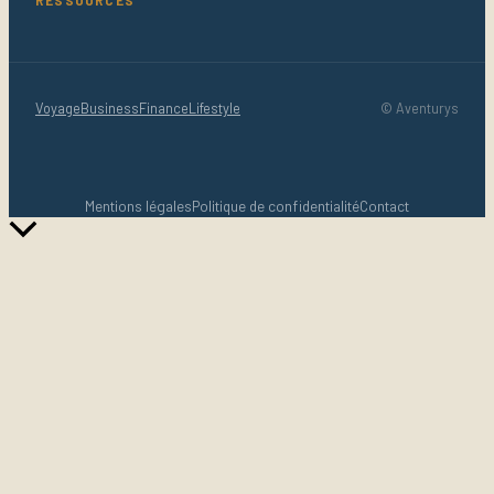
Voyage
Business
Finance
Lifestyle
© Aventurys
Mentions légales
Politique de confidentialité
Contact
Retour
en
haut