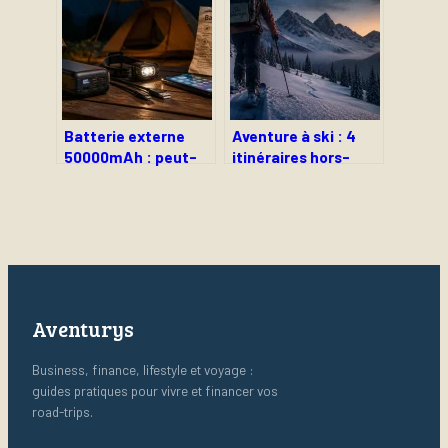
marseillaise, que
pour vos sorties
faut-il savoir ?
Batterie externe
Aventure à ski : 4
50000mAh : peut-
itinéraires hors-
on vraiment charger
piste et
son PC 5 fois de
l’équipement
suite ?
indispensable pour
sortir des sentiers
battus
Aventurys
Business, finance, lifestyle et voyage :
guides pratiques pour vivre et financer vos
road-trips.