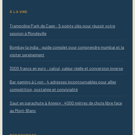
À LA UNE
Trampoline Park de Caen : 5 points clés pour réussir votre
session à Mondeville
Bombay la india : guide complet pour comprendre mumbai et la
visiter sereinement
3000 francs en euro : calcul, valeur réelle et conversion inverse
Bar gaming à Lyon : 4 adresses incontournables pour allier
compétition, nostalgie et convivialité
Saut en parachute à Annecy : 4000 mètres de chute libre face
au Mont-Blanc
RESSOURCES