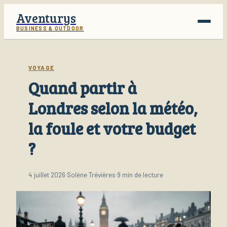
Aventurys
BUSINESS & OUTDOOR
Voyage
VOYAGE
Quand partir à
Business
Londres selon la météo,
Finance
la foule et votre budget
Lifestyle
?
4 juillet 2026
·
Solène Trévières
·
9 min de lecture