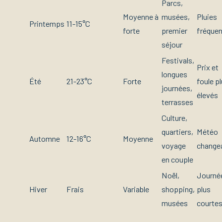
Parcs,
Moyenne à
musées,
Pluies
Printemps
11-15°C
forte
premier
fréque
séjour
Festivals,
Prix et
longues
Été
21-23°C
Forte
foule p
journées,
élevés
terrasses
Culture,
quartiers,
Météo
Automne
12-16°C
Moyenne
voyage
change
en couple
Noël,
Journé
Hiver
Frais
Variable
shopping,
plus
musées
courte