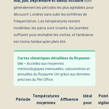
mai, juin, septembre et début octobre
sont
généralement les périodes les plus agréables pour
découvrir Londres sans subir les extrêmes de
fréquentation. Les températures restent
modérées, les parcs sont vivants, les journées
suffisent pour enchaîner les visites, et l’ambiance
est moins tendue qu’en plein été.
Cartes climatiques détaillées du Royaume-
Uni
— Accédez aux moyennes
météorologiques mensuelles, saisonnières et
annuelles du Royaume-Uni grâce aux données
précises du Met Office.
Températures
Idéal
Point
Période
Affluence
moyennes
pour
vigila