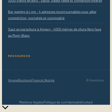
3000 francs en euro : calcul, valeur réelle et conversion inverse
Bar gaming à Lyon : 4 adresses incontournables pour allier
compétition, nostalgie et convivialité
Saut en parachute à Annecy : 4000 mètres de chute libre face
au Mont-Blanc
RESSOURCES
Voyage
Business
Finance
Lifestyle
© Aventurys
Mentions légales
Politique de confidentialité
Contact
Retour