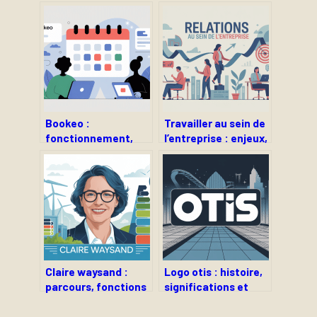
Bookeo :
Travailler au sein de
fonctionnement,
l’entreprise : enjeux,
avis et bonnes
pratiques et bonnes
pratiques pour
stratégies
mieux réserver en
ligne
Claire waysand :
Logo otis : histoire,
parcours, fonctions
significations et
et influence dans le
usages de l’emblème
secteur de l’énergie
de la marque