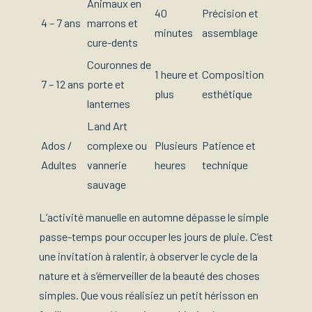
Animaux en
40
Précision et
4 – 7 ans
marrons et
minutes
assemblage
cure-dents
Couronnes de
1 heure et
Composition
7 – 12 ans
porte et
plus
esthétique
lanternes
Land Art
Ados /
complexe ou
Plusieurs
Patience et
Adultes
vannerie
heures
technique
sauvage
L’activité manuelle en automne dépasse le simple
passe-temps pour occuper les jours de pluie. C’est
une invitation à ralentir, à observer le cycle de la
nature et à s’émerveiller de la beauté des choses
simples. Que vous réalisiez un petit hérisson en