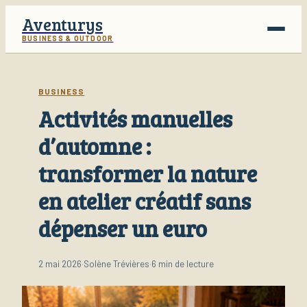
Aventurys
BUSINESS & OUTDOOR
Voyage
BUSINESS
Activités manuelles
Business
d’automne :
Finance
transformer la nature
Lifestyle
en atelier créatif sans
dépenser un euro
2 mai 2026
·
Solène Trévières
·
6 min de lecture