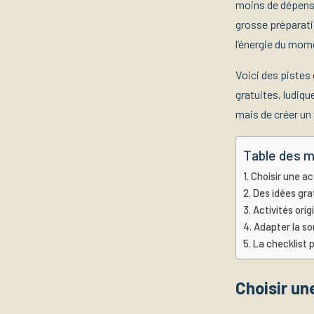
moins de dépen
grosse préparatio
l’énergie du mom
Voici des pistes
gratuites, ludiqu
mais de créer un
Table des m
Choisir une ac
Des idées gra
Activités ori
Adapter la sor
La checklist 
Choisir un