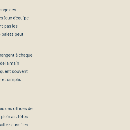
lange des
es jeux d’équipe
nt pas les
e palets peut
changent à chaque
de la main
voquent souvent
r et simple.
es des offices de
lein air, fêtes
ultez aussi les