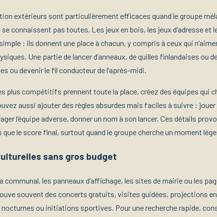
tion extérieurs sont particulièrement efficaces quand le groupe mé
se connaissent pas toutes. Les jeux en bois, les jeux d’adresse et l
simple : ils donnent une place à chacun, y compris à ceux qui n’aime
ysiques. Une partie de lancer d’anneaux, de quilles finlandaises ou d
es ou devenir le fil conducteur de l’après-midi.
les plus compétitifs prennent toute la place, créez des équipes qui 
vez aussi ajouter des règles absurdes mais faciles à suivre : jouer 
ger l’équipe adverse, donner un nom à son lancer. Ces détails pro
s que le score final, surtout quand le groupe cherche un moment lége
culturelles sans gros budget
a communal, les panneaux d’affichage, les sites de mairie ou les pag
ouve souvent des concerts gratuits, visites guidées, projections en p
 nocturnes ou initiations sportives. Pour une recherche rapide, cons