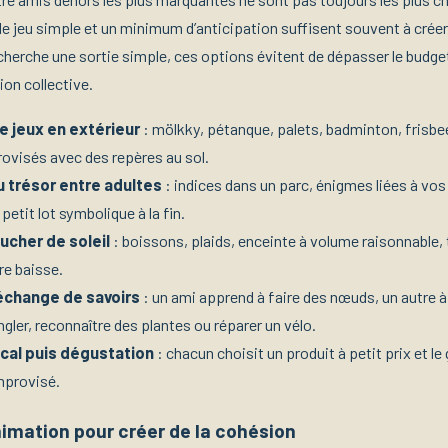
de jeu simple et un minimum d’anticipation suffisent souvent à créer
cherche une sortie simple, ces options évitent de dépasser le budge
ion collective.
e jeux en extérieur
: mölkky, pétanque, palets, badminton, frisbe
rovisés avec des repères au sol.
 trésor entre adultes
: indices dans un parc, énigmes liées à vo
etit lot symbolique à la fin.
ucher de soleil
: boissons, plaids, enceinte à volume raisonnable, 
e baisse.
’échange de savoirs
: un ami apprend à faire des nœuds, un autre à
ongler, reconnaître des plantes ou réparer un vélo.
cal puis dégustation
: chacun choisit un produit à petit prix et 
mprovisé.
nimation pour créer de la cohésion