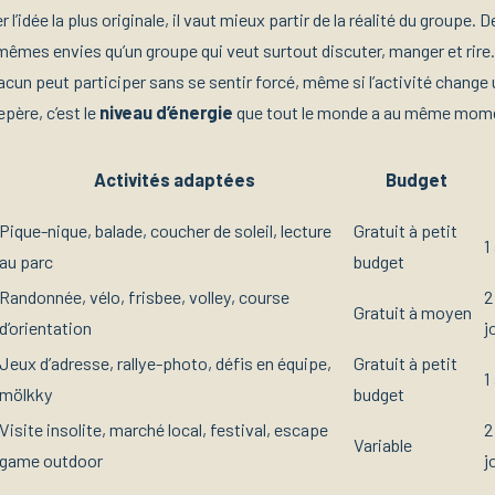
 l’idée la plus originale, il vaut mieux partir de la réalité du groupe.
 mêmes envies qu’un groupe qui veut surtout discuter, manger et rire
cun peut participer sans se sentir forcé, même si l’activité change 
epère, c’est le
niveau d’énergie
que tout le monde a au même mom
Activités adaptées
Budget
Pique-nique, balade, coucher de soleil, lecture
Gratuit à petit
1
au parc
budget
Randonnée, vélo, frisbee, volley, course
2
Gratuit à moyen
d’orientation
j
Jeux d’adresse, rallye-photo, défis en équipe,
Gratuit à petit
1
mölkky
budget
Visite insolite, marché local, festival, escape
2
Variable
game outdoor
j