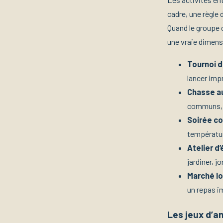
cadre, une règle 
Quand le groupe 
une vraie dimens
Tournoi d
lancer imp
Chasse au
communs, p
Soirée co
températur
Atelier d
jardiner, j
Marché lo
un repas i
Les jeux d’a