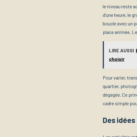
le niveau reste a
d’une heure, le g
boucle avec un p
place animée. Le
LIRE AUSSI
choisir
Pour varier, tran
quartier, photogr
dégagée. Ce princ
cadre simple pou
Des idées 
Les activités en