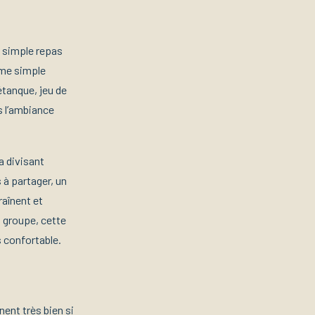
n simple repas
ème simple
étanque, jeu de
s l’ambiance
a divisant
 à partager, un
raînent et
d groupe, cette
 confortable.
ent très bien si