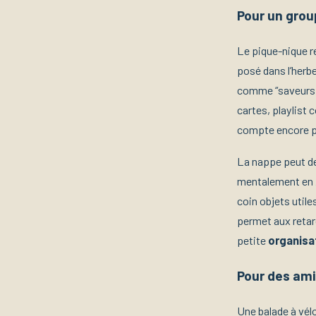
Pour un grou
Le pique-nique re
posé dans l’herb
comme “saveurs d
cartes, playlist
compte encore p
La nappe peut dev
mentalement en zo
coin objets utiles
permet aux retar
petite
organisat
Pour des ami
Une balade à vél