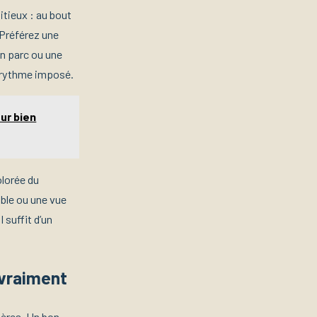
itieux : au bout
 Préférez une
un parc ou une
n rythme imposé.
ur bien
olorée du
able ou une vue
 suffit d’un
 vraiment
hères. Un bon