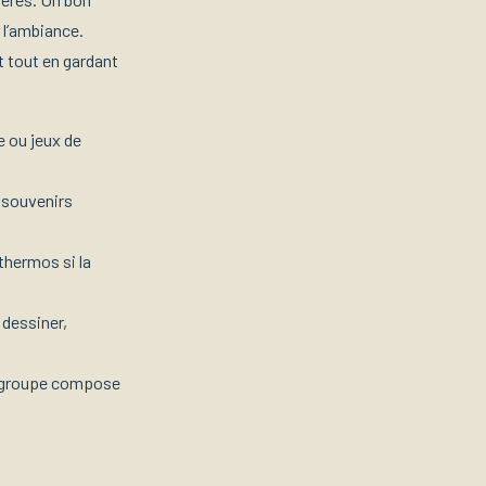
 l’ambiance.
t tout en gardant
e ou jeux de
s souvenirs
thermos si la
 dessiner,
le groupe compose