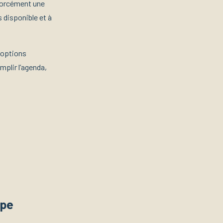
orcément une
 disponible et à
 options
mplir l’agenda,
upe