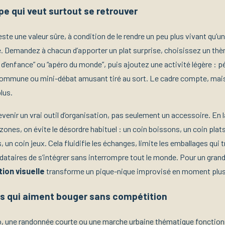
pe qui veut surtout se retrouver
ste une valeur sûre, à condition de le rendre un peu plus vivant qu’u
e. Demandez à chacun d’apporter un plat surprise, choisissez un th
’enfance” ou “apéro du monde”, puis ajoutez une activité légère : p
 commune ou mini-débat amusant tiré au sort. Le cadre compte, mai
lus.
enir un vrai outil d’organisation, pas seulement un accessoire. En l
nes, on évite le désordre habituel : un coin boissons, un coin plats
, un coin jeux. Cela fluidifie les échanges, limite les emballages qui t
dataires de s’intégrer sans interrompre tout le monde. Pour un gran
ion visuelle
transforme un pique-nique improvisé en moment plus
s qui aiment bouger sans compétition
o, une randonnée courte ou une marche urbaine thématique fonctionn