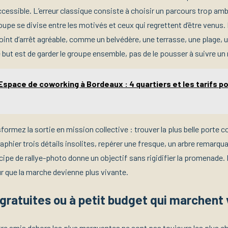
ccessible. L’erreur classique consiste à choisir un parcours trop amb
roupe se divise entre les motivés et ceux qui regrettent d’être venus.
oint d’arrêt agréable, comme un belvédère, une terrasse, une plage, 
 but est de garder le groupe ensemble, pas de le pousser à suivre u
Espace de coworking à Bordeaux : 4 quartiers et les tarifs po
sformez la sortie en mission collective : trouver la plus belle porte c
aphier trois détails insolites, repérer une fresque, un arbre remarqu
ipe de rallye-photo donne un objectif sans rigidifier la promenade. Il
r que la marche devienne plus vivante.
gratuites ou à petit budget qui marchent
tre amis dehors les plus marquantes ne sont pas toujours les plus c