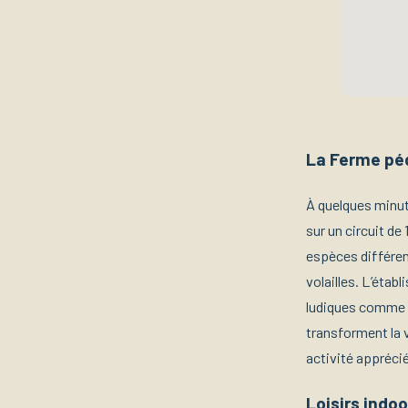
La Ferme pé
À quelques minut
sur un circuit d
espèces différe
volailles. L’étab
ludiques comme le
transforment la 
activité appréci
Loisirs indo