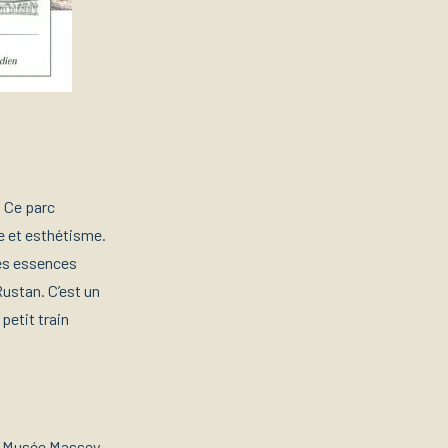
. Ce parc
e et esthétisme.
ses essences
Rustan. C’est un
petit train
le Musée Massey.