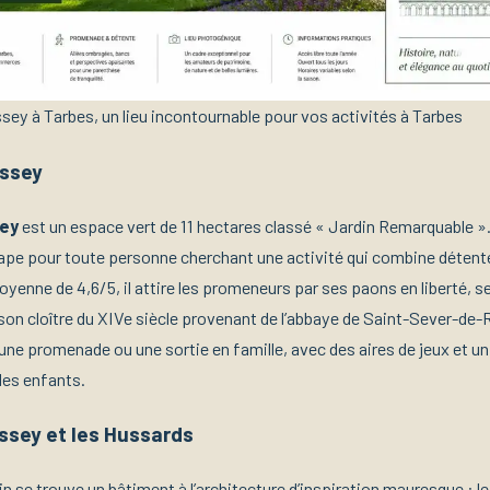
sey à Tarbes, un lieu incontournable pour vos activités à Tarbes
assey
sey
est un espace vert de 11 hectares classé « Jardin Remarquable »
ape pour toute personne cherchant une activité qui combine détent
yenne de 4,6/5, il attire les promeneurs par ses paons en liberté, 
 son cloître du XIVe siècle provenant de l’abbaye de Saint-Sever-de-
une promenade ou une sortie en famille, avec des aires de jeux et un 
les enfants.
sey et les Hussards
in se trouve un bâtiment à l’architecture d’inspiration mauresque : 