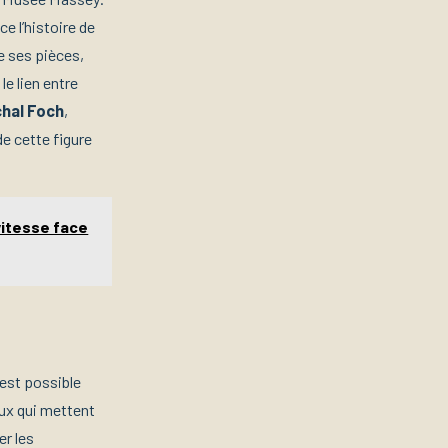
ce l’histoire de
de ses pièces,
e lien entre
hal Foch
,
e cette figure
 vitesse face
 est possible
eux qui mettent
er les