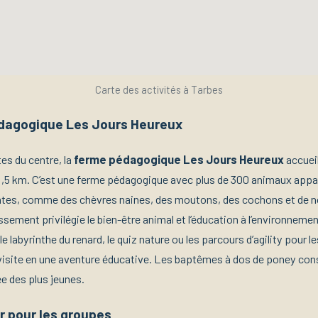
Carte des activités à Tarbes
dagogique Les Jours Heureux
es du centre, la
ferme pédagogique Les Jours Heureux
accueil
e 1,5 km. C’est une ferme pédagogique avec plus de 300 animaux appa
ntes, comme des chèvres naines, des moutons, des cochons et de
lissement privilégie le bien-être animal et l’éducation à l’environneme
 labyrinthe du renard, le quiz nature ou les parcours d’agility pour l
visite en une aventure éducative. Les baptêmes à dos de poney con
ée des plus jeunes.
or pour les groupes