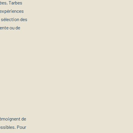
nées, Tarbes
t expériences
 sélection des
tente ou de
 témoignent de
essibles. Pour