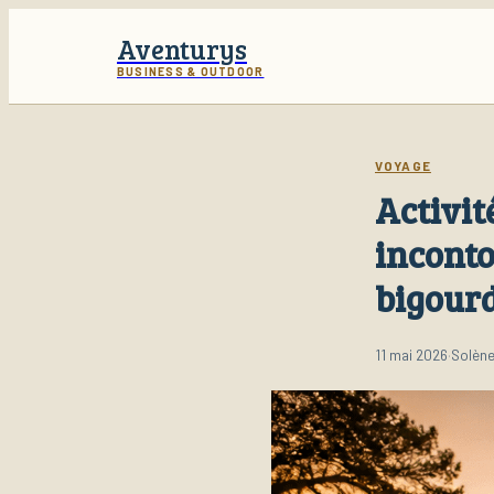
Aventurys
BUSINESS & OUTDOOR
VOYAGE
Activit
inconto
bigour
11 mai 2026
·
Solène