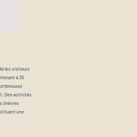
le les visiteurs
rtenant à 35
 nombreuses
nt. Des activités
es chèvres
stituent une