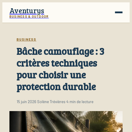
Aventurys
BUSINESS & OUTDOOR
Voyage
BUSINESS
Bâche camouflage : 3
Business
critères techniques
Finance
pour choisir une
Lifestyle
protection durable
15 juin 2026
·
Solène Trévières
·
4 min de lecture