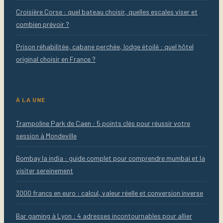
Croisière Corse : quel bateau choisir, quelles escales viser et
combien prévoir ?
Prison réhabilitée, cabane perchée, lodge étoilé : quel hôtel
original choisir en France ?
À LA UNE
Trampoline Park de Caen : 5 points clés pour réussir votre
session à Mondeville
Bombay la india : guide complet pour comprendre mumbai et la
visiter sereinement
3000 francs en euro : calcul, valeur réelle et conversion inverse
Bar gaming à Lyon : 4 adresses incontournables pour allier