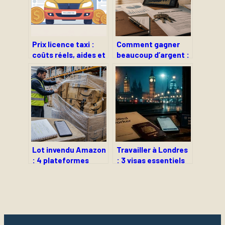
Prix licence taxi :
Comment gagner
coûts réels, aides et
beaucoup d’argent :
stratégies pour bien
4 leviers de
acheter
richesse, risques
réels et stratégies
de long terme
Lot invendu Amazon
Travailler à Londres
: 4 plateformes
: 3 visas essentiels
fiables et les
et les secteurs qui
réflexes pour éviter
recrutent encore
les palettes
« fantômes »