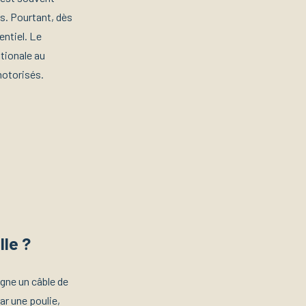
s. Pourtant, dès
entiel. Le
ationale au
motorisés.
lle ?
gne un câble de
ar une poulie,