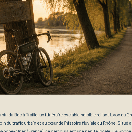
in du Bac à Traille, un itinéraire cyclable paisible reliant Lyon au G
oin du trafic urbain et au cœur de l’histoire fluviale du Rhône. Situé 
Rhône-Alpes (France), ce parcours est une pépite locale. Le Rhône