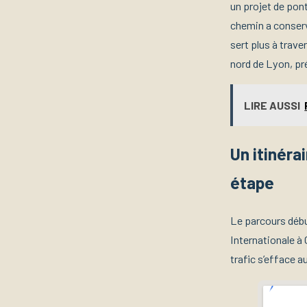
un projet de pont
chemin a conserv
sert plus à trave
nord de Lyon, pré
LIRE AUSSI
Un itinéra
étape
Le parcours débu
Internationale à 
trafic s’efface a