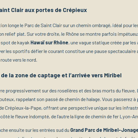
aint Clair aux portes de Crépieux
on longe le Parc de Saint Clair sur un chemin ombragé, idéal pour le
on relief plat. Sur votre droite, le Rhône se montre parfois impétue
e spot de kayak
Hawaï sur Rhône
, une vague statique créée par l
ver les sportifs défier le courant constitue une pause spectaculaire
route vers le nord.
de la zone de captage et l’arrivée vers Miribel
re progressivement sur des roselières et des bras morts du fleuve. 
llouteux, rappelant son passé de chemin de halage. Vous passerez à 
 de Crépieux-la-Pape, offrant une perspective unique sur les infrast
 côté le fleuve indompté, de l’autre la ligne de chemin de fer Lyon-A
he ensuite sur les entrées sud du
Grand Parc de Miribel-Jonag