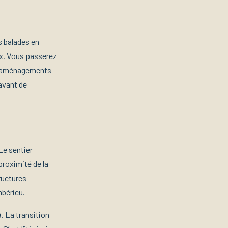
s balades en
ux. Vous passerez
es aménagements
 avant de
Le sentier
proximité de la
ructures
mbérieu.
e
. La transition