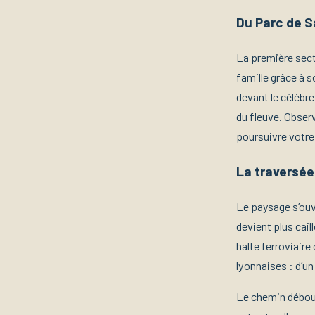
Du Parc de S
La première secti
famille grâce à s
devant le célèbr
du fleuve. Obser
poursuivre votre 
La traversée 
Le paysage s’ouv
devient plus cai
halte ferroviaire
lyonnaises : d’un
Le chemin débouc