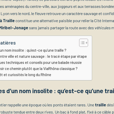
es aménagées du centre-ville, aux joggeurs et aux terrasses bondée
Lyon vers le nord, le fleuve retrouve un caractère sauvage et confid
 Traille
constitue une alternative paisible pour relier la Cité Intern
Miribel-Jonage
sans jamais partager la route avec des véhicules 
atières
un nom insolite : qu’est-ce qu’une traille ?
entre ville et nature sauvage : le tracé étape par étape
ues techniques et conseils pour une balade réussie
sir ce chemin plutôt que la ViaRhôna classique ?
êt et curiosités le long du Rhône
es d’un nom insolite : qu’est-ce qu’une trai
tier rappelle une époque où les ponts étaient rares. Une
traille
dési
robuste tendue entre deux rives. Un bac à fond plat, fixé à ce câble p