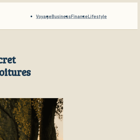
Voyage
Business
Finance
Lifestyle
cret
voitures