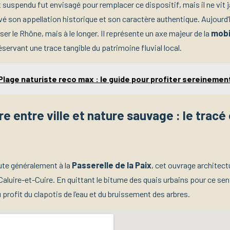
 suspendu fut envisagé pour remplacer ce dispositif, mais il ne vit j
é son appellation historique et son caractère authentique. Aujourd’h
rser le Rhône, mais à le longer. Il représente un axe majeur de la
mobi
servant une trace tangible du patrimoine fluvial local.
Plage naturiste reco max : le guide pour profiter sereinemen
ire entre ville et nature sauvage : le tracé
te généralement à la
Passerelle de la Paix
, cet ouvrage architectu
Caluire-et-Cuire. En quittant le bitume des quais urbains pour ce senti
u profit du clapotis de l’eau et du bruissement des arbres.