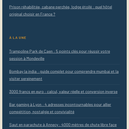
Prison réhabilitée, cabane perchée, lodge étoilé : quel hôtel
original choisir en France ?
À LA UNE
Trampoline Park de Caen : 5 points clés pour réussir votre
session à Mondeville
Bombay la india : guide complet pour comprendre mumbai et la
visiter sereinement
3000 francs en euro : calcul, valeur réelle et conversion inverse
Bar gaming à Lyon : 4 adresses incontournables pour allier
compétition, nostalgie et convivialité
Saut en parachute à Annecy : 4000 mètres de chute libre face