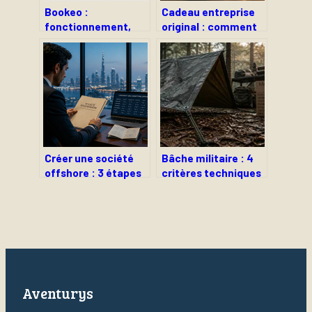
Bookeo :
Cadeau entreprise
fonctionnement,
original : comment
avis et bonnes
allier impact RSE,
pratiques pour
utilité et
mieux réserver en
personnalisation ?
ligne
Créer une société
Bâche militaire : 4
offshore : 3 étapes
critères techniques
clés, juridictions et
pour un bivouac sec
conformité légale
et indétectable
Aventurys