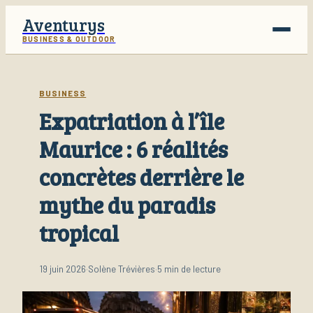
Aventurys
BUSINESS & OUTDOOR
Voyage
BUSINESS
Expatriation à l’île
Business
Maurice : 6 réalités
Finance
concrètes derrière le
Lifestyle
mythe du paradis
tropical
19 juin 2026
·
Solène Trévières
·
5 min de lecture