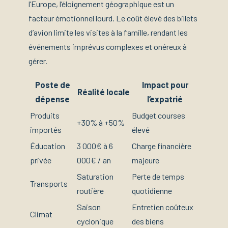
l’Europe, l’éloignement géographique est un
facteur émotionnel lourd. Le coût élevé des billets
d’avion limite les visites à la famille, rendant les
événements imprévus complexes et onéreux à
gérer.
Poste de
Impact pour
Réalité locale
dépense
l’expatrié
Produits
Budget courses
+30% à +50%
importés
élevé
Éducation
3 000€ à 6
Charge financière
privée
000€ / an
majeure
Saturation
Perte de temps
Transports
routière
quotidienne
Saison
Entretien coûteux
Climat
cyclonique
des biens