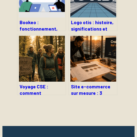
Bookeo :
Logo otis : histoire,
fonctionnement,
significations et
avis et bonnes
usages de l’emblème
pratiques pour
de la marque
mieux réserver en
ligne
Voyage CSE :
Site e-commerce
comment
sur mesure : 3
transformer votre
leviers techniques
budget ASC en levier
pour transformer
de cohésion et de
vos contraintes
performance ?
métier en avantage
concurrentiel