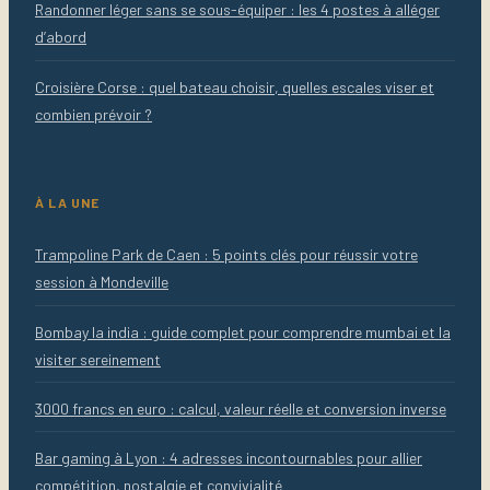
Randonner léger sans se sous-équiper : les 4 postes à alléger
d’abord
Croisière Corse : quel bateau choisir, quelles escales viser et
combien prévoir ?
À LA UNE
Trampoline Park de Caen : 5 points clés pour réussir votre
session à Mondeville
Bombay la india : guide complet pour comprendre mumbai et la
visiter sereinement
3000 francs en euro : calcul, valeur réelle et conversion inverse
Bar gaming à Lyon : 4 adresses incontournables pour allier
compétition, nostalgie et convivialité