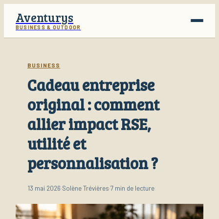
Aventurys
BUSINESS & OUTDOOR
Voyage
BUSINESS
Cadeau entreprise
Business
original : comment
Finance
allier impact RSE,
Lifestyle
utilité et
personnalisation ?
13 mai 2026
·
Solène Trévières
·
7 min de lecture