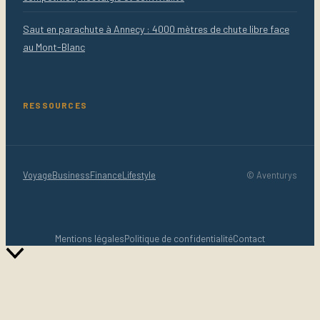
Saut en parachute à Annecy : 4000 mètres de chute libre face
au Mont-Blanc
RESSOURCES
Voyage
Business
Finance
Lifestyle
© Aventurys
Mentions légales
Politique de confidentialité
Contact
Retour
en
haut