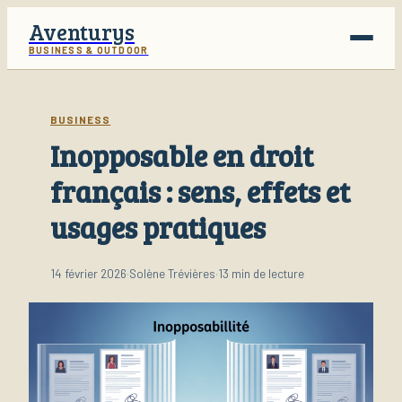
Aventurys
BUSINESS & OUTDOOR
Voyage
BUSINESS
Inopposable en droit
Business
français : sens, effets et
Finance
usages pratiques
Lifestyle
14 février 2026
·
Solène Trévières
·
13 min de lecture