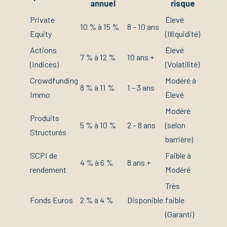
annuel
risque
Private
Élevé
10 % à 15 %
8 – 10 ans
Equity
(Illiquidité)
Actions
Élevé
7 % à 12 %
10 ans +
(Indices)
(Volatilité)
Crowdfunding
Modéré à
8 % à 11 %
1 – 3 ans
Immo
Élevé
Modéré
Produits
5 % à 10 %
2 – 8 ans
(selon
Structurés
barrière)
SCPI de
Faible à
4 % à 6 %
8 ans +
rendement
Modéré
Très
Fonds Euros
2 % à 4 %
Disponible
faible
(Garanti)