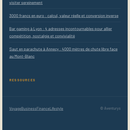
visiter sereinement
3000 francs en euro : calcul, valeur réelle et conversion inverse
Bar gaming à Lyon : 4 adresses incontournables pour allier
compétition, nostalgie et convivialité
Saut en parachute à Annecy : 4000 mètres de chute libre face
au Mont-Blanc
RESSOURCES
Voyage
Business
Finance
Lifestyle
© Aventurys