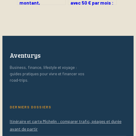
montant,
avec 50 € par mois :
fonctionnement et
la méthode pour
limites à connaître
transformer une
petite épargne en
capital solide
Aventurys
Business, finance, lifestyle et voyage :
guides pratiques pour vivre et financer vos
road-trips.
DERNIERS DOSSIERS
Itinéraire et carte Michelin : comparer trafic, péages et durée
avant de partir