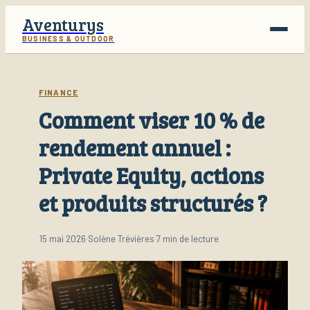
Aventurys
BUSINESS & OUTDOOR
Voyage
FINANCE
Comment viser 10 % de
Business
rendement annuel :
Finance
Private Equity, actions
Lifestyle
et produits structurés ?
15 mai 2026
·
Solène Trévières
·
7 min de lecture