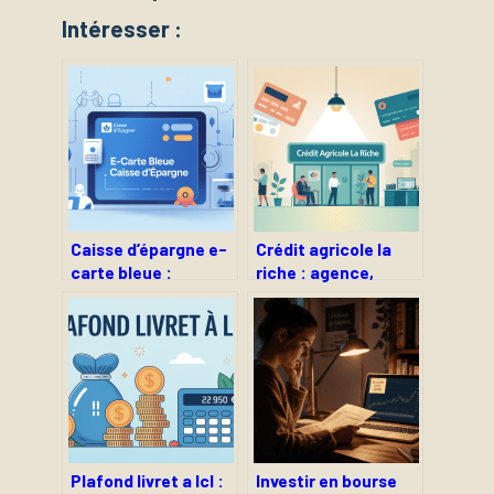
Intéresser :
Caisse d’épargne e-
Crédit agricole la
carte bleue :
riche : agence,
fonctionnement,
services et accès
activation et
simplifiés
sécurité
Plafond livret a lcl :
Investir en bourse