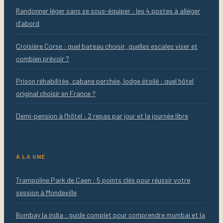
Randonner léger sans se sous-équiper : les 4 postes à alléger
d’abord
Croisière Corse : quel bateau choisir, quelles escales viser et
combien prévoir ?
Prison réhabilitée, cabane perchée, lodge étoilé : quel hôtel
original choisir en France ?
Demi-pension à l’hôtel : 2 repas par jour et la journée libre
À LA UNE
Trampoline Park de Caen : 5 points clés pour réussir votre
session à Mondeville
Bombay la india : guide complet pour comprendre mumbai et la