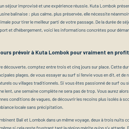
 un séjour improvisé et une expérience réussie. Kuta Lombok présent
usine balinaise : plus calme, plus préservée, elle nécessite néanmoi
male pour tirer le meilleur parti de votre passage. De la durée de sé
port et d’hébergement, voici les informations concrètes pour démar
ours prévoir à Kuta Lombok pour vraiment en profit
e découverte, comptez entre trois et cinq jours sur place. Cette d
incipales plages, de vous essayer au surf si l’envie vous en dit, et de
aturels ou villages traditionnels. Si vous êtes passionné de surf ou
e lent, une semaine complète ne sera pas de trop. Vous aurez alors
nnes conditions de vagues, de découvrir les recoins plus isolés à sc
mbiance locale sans précipitation.
mbinent Bali et Lombok dans un même voyage, deux à trois nuits co
ême si cela reste frustrant tant la région mérite qu’on s’y attarde. 