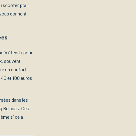
u scooter pour
 vous donnent
ées
hoix étendu pour
x, souvent
our un confort
e 40 et 100 euros
rsées dans les
g Belanak. Ces
ême si cela