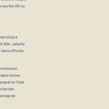
aux îles Gili ou
est situé à
nt Bali, Jakarta
taxis officiels
 la liaison
 deux heures.
Bangsal ou Teluk
éciée des
vantage de