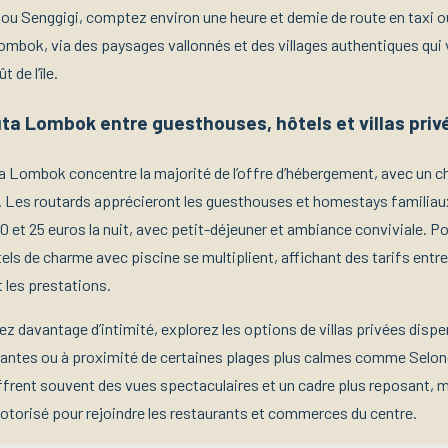
u Senggigi, comptez environ une heure et demie de route en taxi o
ombok, via des paysages vallonnés et des villages authentiques qui
 de l’île.
uta Lombok entre guesthouses, hôtels et villas priv
a Lombok concentre la majorité de l’offre d’hébergement, avec un c
. Les routards apprécieront les guesthouses et homestays familiau
0 et 25 euros la nuit, avec petit-déjeuner et ambiance conviviale. P
tels de charme avec piscine se multiplient, affichant des tarifs entr
t les prestations.
z davantage d’intimité, explorez les options de villas privées dispe
nantes ou à proximité de certaines plages plus calmes comme Selon
rent souvent des vues spectaculaires et un cadre plus reposant, m
motorisé pour rejoindre les restaurants et commerces du centre.