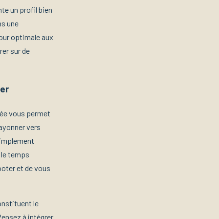
e un profil bien
ns une
jour optimale aux
rer sur de
er
urée vous permet
 rayonner vers
 simplement
 le temps
ooter et de vous
nstituent le
Pensez à intégrer