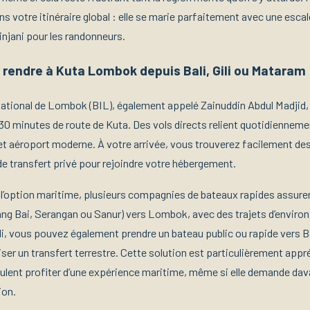
votre itinéraire global : elle se marie parfaitement avec une escale 
njani pour les randonneurs.
endre à Kuta Lombok depuis Bali, Gili ou Mataram
national de Lombok (BIL), également appelé Zainuddin Abdul Madjid, 
 30 minutes de route de Kuta. Des vols directs relient quotidienneme
et aéroport moderne. À votre arrivée, vous trouverez facilement des 
de transfert privé pour rejoindre votre hébergement.
 l’option maritime, plusieurs compagnies de bateaux rapides assurent
ang Bai, Serangan ou Sanur) vers Lombok, avec des trajets d’environ
Gili, vous pouvez également prendre un bateau public ou rapide vers 
ser un transfert terrestre. Cette solution est particulièrement appr
ulent profiter d’une expérience maritime, même si elle demande da
ion.