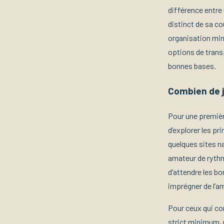
différence entre
distinct de sa co
organisation mini
options de trans
bonnes bases.
Combien de j
Pour une premièr
d’explorer les pr
quelques sites n
amateur de rythm
d’attendre les bo
imprégner de l’a
Pour ceux qui co
strict minimum, m