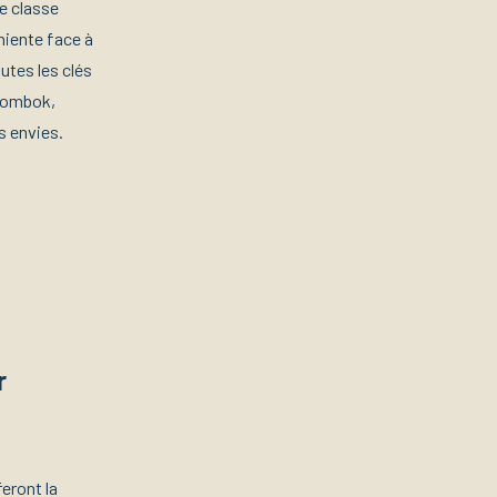
e classe
niente face à
outes les clés
 Lombok,
s envies.
r
feront la