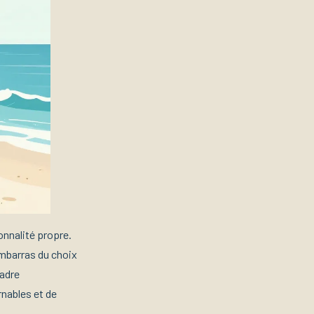
nnalité propre.
embarras du choix
cadre
rnables et de