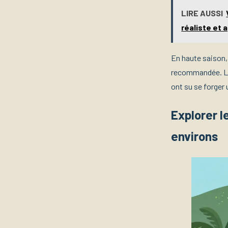
LIRE AUSSI
réaliste et a
En haute saison, 
recommandée. Les
ont su se forger
Explorer l
environs