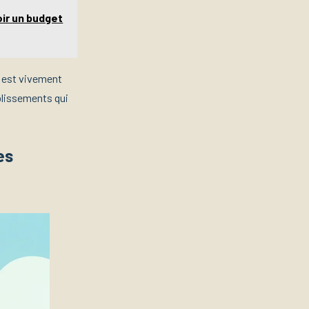
oir un budget
e est vivement
blissements qui
es