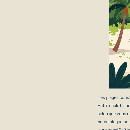
Les plages const
Entre sable blan
selon que vous re
paradisiaque pou
leurs spécificité