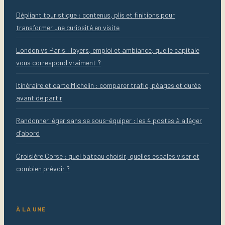
Dépliant touristique : contenus, plis et finitions pour
transformer une curiosité en visite
London vs Paris : loyers, emploi et ambiance, quelle capitale
vous correspond vraiment ?
Itinéraire et carte Michelin : comparer trafic, péages et durée
avant de partir
Randonner léger sans se sous-équiper : les 4 postes à alléger
d’abord
Croisière Corse : quel bateau choisir, quelles escales viser et
combien prévoir ?
À LA UNE