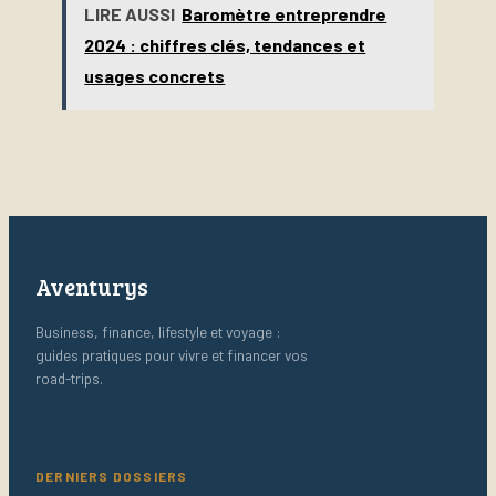
LIRE AUSSI
Baromètre entreprendre
trésorerie et
évolution
financer votre
2024 : chiffres clés, tendances et
croissance
usages concrets
Aventurys
Business, finance, lifestyle et voyage :
guides pratiques pour vivre et financer vos
road-trips.
DERNIERS DOSSIERS