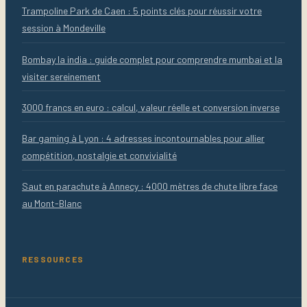
Trampoline Park de Caen : 5 points clés pour réussir votre
session à Mondeville
Bombay la india : guide complet pour comprendre mumbai et la
visiter sereinement
3000 francs en euro : calcul, valeur réelle et conversion inverse
Bar gaming à Lyon : 4 adresses incontournables pour allier
compétition, nostalgie et convivialité
Saut en parachute à Annecy : 4000 mètres de chute libre face
au Mont-Blanc
RESSOURCES