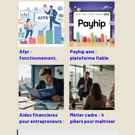
Afpr :
Payhip avis :
fonctionnement,
plateforme fiable
financement et
pour vendre en ligne
avantages pour les
en 2026 ?
demandeurs
d’emploi
Aides financières
Métier cadre : 4
pour entrepreneurs :
piliers pour maîtriser
le guide pour
votre statut, votre
sécuriser votre
salaire et votre