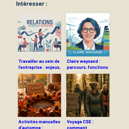
Intéresser :
Travailler au sein de
Claire waysand :
l’entreprise : enjeux,
parcours, fonctions
pratiques et bonnes
et influence dans le
stratégies
secteur de l’énergie
Activités manuelles
Voyage CSE :
d’automne :
comment