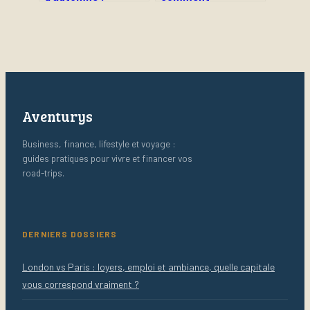
transformer la
transformer votre
nature en atelier
budget ASC en levier
créatif sans
de cohésion et de
dépenser un euro
performance ?
Aventurys
Business, finance, lifestyle et voyage :
guides pratiques pour vivre et financer vos
road-trips.
DERNIERS DOSSIERS
London vs Paris : loyers, emploi et ambiance, quelle capitale
vous correspond vraiment ?