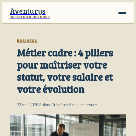
Aventurys
BUSINESS & OUTDOOR
Voyage
BUSINESS
Métier cadre : 4 piliers
Business
pour maîtriser votre
Finance
statut, votre salaire et
Lifestyle
votre évolution
23 mai 2026
·
Solène Trévières
·
6 min de lecture