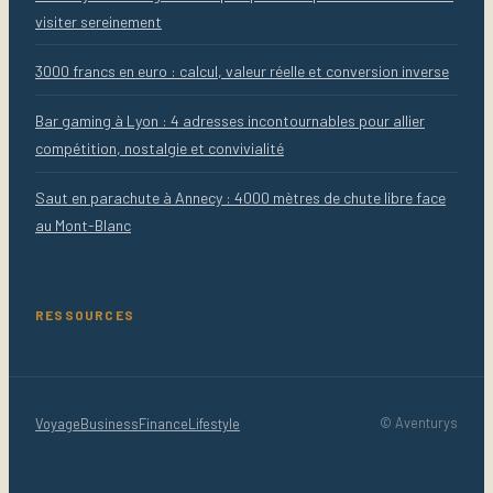
visiter sereinement
3000 francs en euro : calcul, valeur réelle et conversion inverse
Bar gaming à Lyon : 4 adresses incontournables pour allier
compétition, nostalgie et convivialité
Saut en parachute à Annecy : 4000 mètres de chute libre face
au Mont-Blanc
RESSOURCES
Voyage
Business
Finance
Lifestyle
© Aventurys