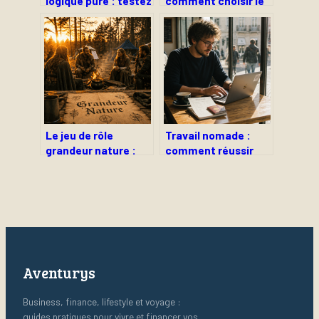
logique pure : testez
comment choisir le
votre agilité
modèle idéal pour
mentale avec ces
transporter vos
défis complexes
charges sans
compromettre votre
équilibre ?
Le jeu de rôle
Travail nomade :
grandeur nature :
comment réussir
mode d’emploi pour
votre expatriation
réussir votre
grâce au visa VITEM
première immersion
XIV et une
organisation sans
faille ?
Aventurys
Business, finance, lifestyle et voyage :
guides pratiques pour vivre et financer vos