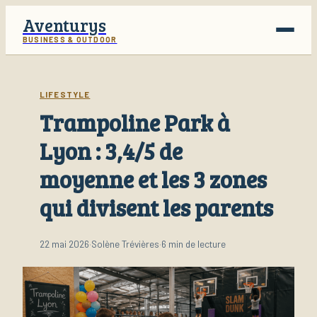
Aventurys
BUSINESS & OUTDOOR
Voyage
LIFESTYLE
Trampoline Park à
Business
Lyon : 3,4/5 de
Finance
moyenne et les 3 zones
Lifestyle
qui divisent les parents
22 mai 2026
·
Solène Trévières
·
6 min de lecture