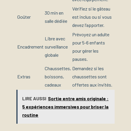
Vérifiez si le gâteau
30 min en
Goûter
est inclus ou si vous
salle dédiée
devez l’apporter.
Prévoyez un adulte
Libre avec
pour 5-6 enfants
Encadrement
surveillance
pour gérer les
globale
pauses.
Chaussettes,
Demandez si les
Extras
boissons,
chaussettes sont
cadeaux
offertes aux invités.
LIRE AUSSI
Sortie entre amis originale :
5 expériences immersives pour briser la
routine