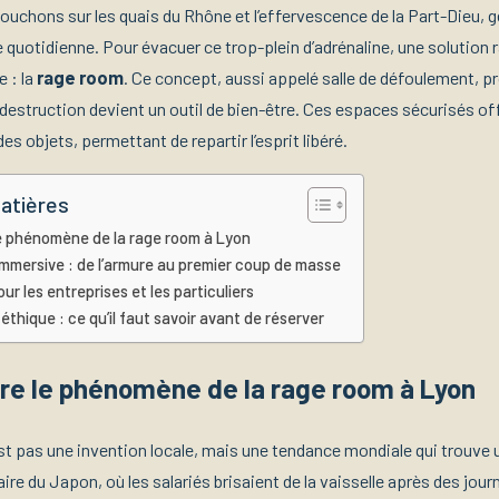
ouchons sur les quais du Rhône et l’effervescence de la Part-Dieu, 
quotidienne. Pour évacuer ce trop-plein d’adrénaline, une solution r
e : la
rage room
. Ce concept, aussi appelé salle de défoulement, 
 destruction devient un outil de bien-être. Ces espaces sécurisés of
des objets, permettant de repartir l’esprit libéré.
atières
 phénomène de la rage room à Lyon
immersive : de l’armure au premier coup de masse
ur les entreprises et les particuliers
éthique : ce qu’il faut savoir avant de réserver
e le phénomène de la rage room à Lyon
st pas une invention locale, mais une tendance mondiale qui trouve 
ire du Japon, où les salariés brisaient de la vaisselle après des jou