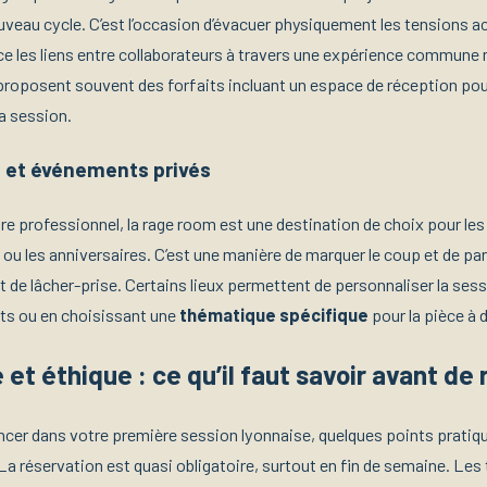
uveau cycle. C’est l’occasion d’évacuer physiquement les tensions 
e les liens entre collaborateurs à travers une expérience commun
roposent souvent des forfaits incluant un espace de réception pou
la session.
 et événements privés
re professionnel, la rage room est une destination de choix pour le
e ou les anniversaires. C’est une manière de marquer le coup et de pa
t de lâcher-prise. Certains lieux permettent de personnaliser la ses
ts ou en choisissant une
thématique spécifique
pour la pièce à d
 et éthique : ce qu’il faut savoir avant de
ncer dans votre première session lyonnaise, quelques points pratiq
La réservation est quasi obligatoire, surtout en fin de semaine. Les 