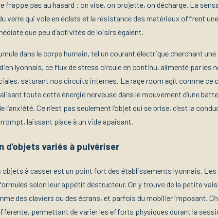
ne frappe pas au hasard : on vise, on projette, on décharge. La sens
t du verre qui vole en éclats et la résistance des matériaux offrent un
diate que peu d’activités de loisirs égalent.
mule dans le corps humain, tel un courant électrique cherchant une p
ien lyonnais, ce flux de stress circule en continu, alimenté par les n
ciales, saturant nos circuits internes. La rage room agit comme ce
calisant toute cette énergie nerveuse dans le mouvement d’une batte
de l’anxiété. Ce n’est pas seulement l’objet qui se brise, c’est la conduc
errompt, laissant place à un vide apaisant.
 d’objets variés à pulvériser
 objets à casser est un point fort des établissements lyonnais. Les
ormules selon leur appétit destructeur. On y trouve de la petite vais
me des claviers ou des écrans, et parfois du mobilier imposant. Ch
fférente, permettant de varier les efforts physiques durant la sessi