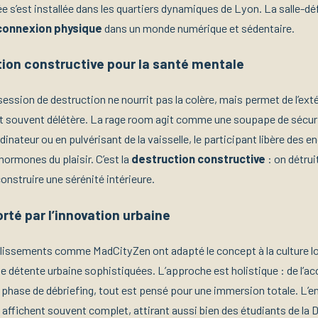
ée s’est installée dans les quartiers dynamiques de Lyon. La salle-dé
onnexion physique
dans un monde numérique et sédentaire.
ion constructive pour la santé mentale
session de destruction ne nourrit pas la colère, mais permet de l’exté
 souvent délétère. La rage room agit comme une soupape de sécuri
ordinateur ou en pulvérisant de la vaisselle, le participant libère des 
hormones du plaisir. C’est la
destruction constructive
: on détrui
onstruire une sérénité intérieure.
rté par l’innovation urbaine
lissements comme MadCityZen ont adapté le concept à la culture lo
e détente urbaine sophistiquées. L’approche est holistique : de l’ac
 phase de débriefing, tout est pensé pour une immersion totale. L’
s affichent souvent complet, attirant aussi bien des étudiants de la