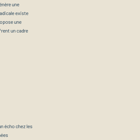
génère une
adicale existe
propose une
frent un cadre
un écho chez les
rnées