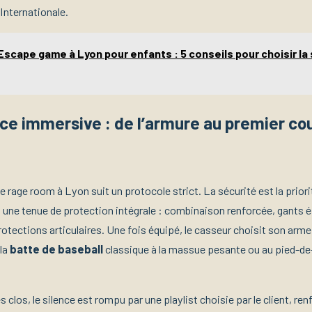
 Internationale.
Escape game à Lyon pour enfants : 5 conseils pour choisir la 
ce immersive : de l’armure au premier co
 rage room à Lyon suit un protocole strict. La sécurité est la prior
t une tenue de protection intégrale : combinaison renforcée, gants 
rotections articulaires. Une fois équipé, le casseur choisit son arm
 la
batte de baseball
classique à la massue pesante ou au pied-de
clos, le silence est rompu par une playlist choisie par le client, ren