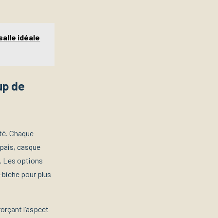
salle idéale
up de
ité. Chaque
épais, casque
e. Les options
-biche pour plus
forçant l’aspect