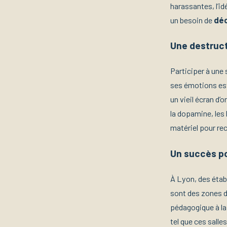
harassantes, l’id
un besoin de
déc
Une destruct
Participer à une 
ses émotions est
un vieil écran d’
la dopamine, les 
matériel pour rec
Un succès po
À Lyon, des étab
sont des zones d
pédagogique à la
tel que ces salle