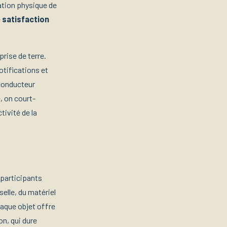
ation physique de
e
satisfaction
rise de terre.
otifications et
 conducteur
, on court-
tivité de la
 participants
selle, du matériel
aque objet offre
on, qui dure