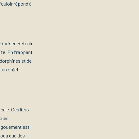
fouloir répond à
rioriser. Retenir
té. En frappant
endorphines et de
t un objet
cale. Ces lieux
cueil
engouement est
 Doua que des