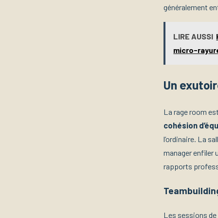
généralement ent
LIRE AUSSI
micro-rayur
Un exutoir
La rage room est
cohésion d’éq
l’ordinaire. La s
manager enfiler 
rapports professi
Teambuilding
Les sessions de g