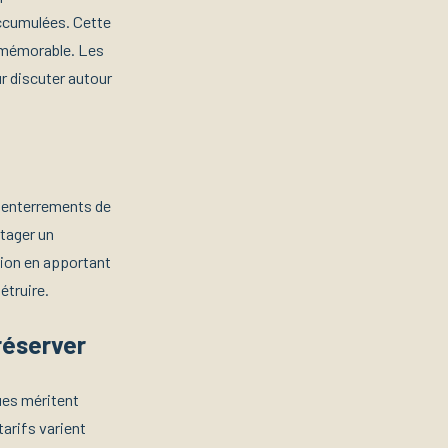
accumulées. Cette
e mémorable. Les
r discuter autour
s enterrements de
rtager un
sion en apportant
étruire.
 réserver
ues méritent
tarifs varient