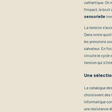
cathartique. On 
l’impact, le brui
sensorielle
immé
La tension s’accu
Dans notre quotid
les pressions so
salvateur. En fo
circuite le cycle 
tension qui s’int
Une sélection
Le catalogue des
choisissent des f
informatique com
une résistance di