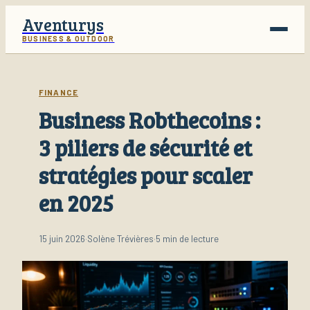
Aventurys
BUSINESS & OUTDOOR
Voyage
FINANCE
Business Robthecoins :
Business
3 piliers de sécurité et
Finance
stratégies pour scaler
Lifestyle
en 2025
15 juin 2026
·
Solène Trévières
·
5 min de lecture