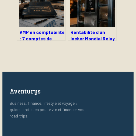
VMP en comptabilité
Rentabilité d’un
: 7 comptes de
locker Mondial Relay
classe 5 pour
: revenus, modèles
optimiser vos
de commission et
excédents de
clés du succès
trésorerie
Aventurys
Business, finance, lifestyle et voyage :
guides pratiques pour vivre et financer vos
road-trips.