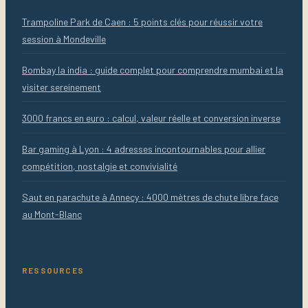
Trampoline Park de Caen : 5 points clés pour réussir votre
session à Mondeville
Bombay la india : guide complet pour comprendre mumbai et la
visiter sereinement
3000 francs en euro : calcul, valeur réelle et conversion inverse
Bar gaming à Lyon : 4 adresses incontournables pour allier
compétition, nostalgie et convivialité
Saut en parachute à Annecy : 4000 mètres de chute libre face
au Mont-Blanc
RESSOURCES