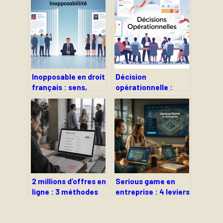
Inopposable en droit
Décision
français : sens,
opérationnelle :
effets et usages
clés, méthodes et
pratiques
exemples concrets
en entreprise
2 millions d’offres en
Serious game en
ligne : 3 méthodes
entreprise : 4 leviers
pour dénicher le job
pour transformer la
idéal sans perdre de
formation en
temps
performance