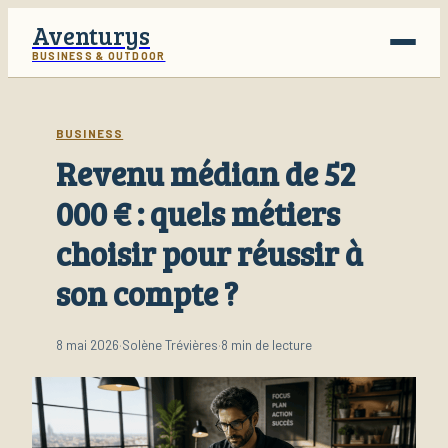
Aventurys
BUSINESS & OUTDOOR
Voyage
BUSINESS
Revenu médian de 52
Business
000 € : quels métiers
Finance
choisir pour réussir à
Lifestyle
son compte ?
8 mai 2026
·
Solène Trévières
·
8 min de lecture