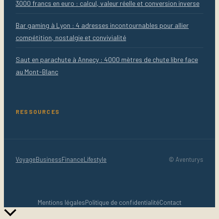
3000 francs en euro : calcul, valeur réelle et conversion inverse
Bar gaming à Lyon : 4 adresses incontournables pour allier
compétition, nostalgie et convivialité
Saut en parachute à Annecy : 4000 mètres de chute libre face
au Mont-Blanc
RESSOURCES
Voyage
Business
Finance
Lifestyle
© Aventurys
Mentions légales
Politique de confidentialité
Contact
Retour