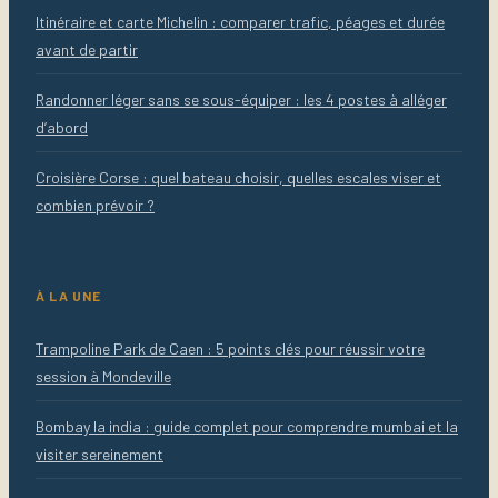
Itinéraire et carte Michelin : comparer trafic, péages et durée
avant de partir
Randonner léger sans se sous-équiper : les 4 postes à alléger
d’abord
Croisière Corse : quel bateau choisir, quelles escales viser et
combien prévoir ?
À LA UNE
Trampoline Park de Caen : 5 points clés pour réussir votre
session à Mondeville
Bombay la india : guide complet pour comprendre mumbai et la
visiter sereinement